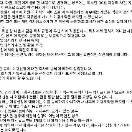
. 다만, 회원에게 불리한 내용으로 변경하는 경우에는 최소한 30일 이상의 사전 
 이전으로 소급하여 적용되지 아니합니다.
 적용일자 이후에 회원이 회사의 서비스를 계속 이용하는 경우에는 개정된 약관에 동의
회원은 언제든지 자유롭게 서비스 이용계약을 해지할 수 있습니다.
신청한 고객 또는 개인위치정보주체가 본 약관에 동의하고 회사가 정한 소정의 절차에 
다.
의 특성 상 다음과 같은 특칙 규정이 우선 하에 적용됩니다. 특칙에서 정하지 아니한 사
항인 경우 이 약관이 공통적 또는 보충적으로 적용됩니다.
여행업에서의 티켓 사용 특칙)
여행업에서의 취소 및 환불 특칙)
여행업에서의 청약철회 특칙)
않은 용어는 관련 법령이 정하는 바에 따르며, 그 외에는 일반적인 상관례에 의합니다.
약관 동의, 이용신청에 대한 회사의 승낙에 의하여 성립합니다.
는 회사가 가입완료 표시를 신청절차 상에서 표시한 시점으로 합니다.
상의 회원이 할 수 있습니다.
 가입 양식에 따라 회원정보를 기입한 후 이 약관에 동의한다는 의사표시를 함으로써 
 이용신청 시 회원에게 전문기관을 통한 본인인증 절차를 요청할 수 있습니다.
 해당하는 이용신청에 대하여는 이를 승낙하지 아니하거나 사후에 이용계약을 해지할 수 
이름 및 이메일 주소가 동일한 경우
거나, 등록내용에 허위, 기재누락, 오기가 있는 경우
를 실시할 경우에 회원의 실명이 아님이 확인된 경우
계약이 해지된 날로부터 1개월 이내에 재이용 신청을 하는 경우
에 의하여 이전에 회원자격을 상실한 적이 있는 경우. 다만, 회원자격 상실 후 1개월이
는 예외로 합니다.