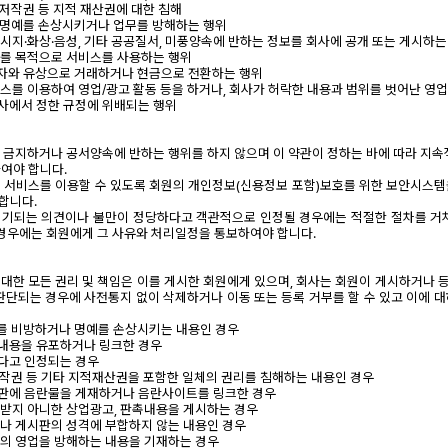
의 저작권 등 지적 재산권에 대한 침해
자의 명예를 손상시키거나 업무를 방해하는 행위
메시지·화상·음성, 기타 공공질서, 미풍양속에 반하는 정보를 회사에 공개 또는 게시하는
영리를 목적으로 서비스를 사용하는 행위
 3자와 유상으로 거래하거나 현금으로 전환하는 행위
비스를 이용하여 영업/광고 활동 등을 하거나, 회사가 허락한 내용과 범위를 벗어난 영업
회사에서 정한 규정에 위배되는 행위
관이 금지하거나 공서양속에 반하는 행위를 하지 않으며 이 약관이 정하는 바에 따라 지속
여야 합니다.
게 서비스를 이용할 수 있도록 회원의 개인정보(신용정보 포함)보호를 위한 보안시스
합니다.
제기되는 의견이나 불만이 정당하다고 객관적으로 인정될 경우에는 적절한 절차를 거
 경우에는 회원에게 그 사유와 처리일정을 통보하여야 합니다.
에 대한 모든 권리 및 책임은 이를 게시한 회원에게 있으며, 회사는 회원이 게시하거나
판단되는 경우에 사전통지 없이 삭제하거나 이동 또는 등록 거부를 할 수 있고 이에 
3자를 비방하거나 명예를 손상시키는 내용인 경우
 내용을 유포하거나 링크한 경우
된다고 인정되는 경우
의 저작권 등 기타 지적재산권을 포함한 일체의 권리를 침해하는 내용인 경우
시판에 음란물을 게재하거나 음란사이트를 링크한 경우
인 받지 아니한 상업광고, 판촉내용을 게시하는 경우
없거나 게시판의 성격에 부합하지 않는 내용인 경우
당사의 영업을 방해하는 내용을 기재하는 경우