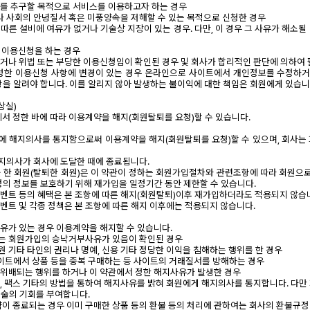
영리를 추구할 목적으로 서비스를 이용하고자 하는 경우
나 사회의 안녕질서 혹은 미풍양속을 저해할 수 있는 목적으로 신청한 경우
 따른 설비에 여유가 없거나 기술상 지장이 있는 경우. 다만, 이 경우 그 사유가 해소
이 이용신청을 하는 경우
배되거나 위법 또는 부당한 이용신청임이 확인된 경우 및 회사가 합리적인 판단에 의하여
 작성한 이용신청 사항에 변경이 있는 경우 온라인으로 사이트에서 개인정보를 수정하
항을 알려야 합니다. 이를 알리지 않아 발생하는 불이익에 대한 책임은 회원에게 있습니
상실)
조에서 정한 바에 따라 이용계약을 해지(회원탈퇴를 요청)할 수 있습니다.
사에 해지의사를 통지함으로써 이용계약을 해지(회원탈퇴를 요청)할 수 있으며, 회사는
해지의사가 회사에 도달한 때에 종료됩니다.
지를 한 회원(탈퇴한 회원)은 이 약관이 정하는 회원가입절차와 관련조항에 따라 회원으로
정의 정보를 보호하기 위해 재가입을 일정기간 동안 제한할 수 있습니다.
 이벤트 등의 혜택은 본 조항에 따른 해지(회원탈퇴)이후 재가입하더라도 적용되지 않습
이벤트 및 각종 정책은 본 조항에 따른 해지 이후에는 적용되지 않습니다.
사유가 있는 경우 이용계약을 해지할 수 있습니다.
 있는 회원가입의 승낙거부사유가 있음이 확인된 경우
원 기타 타인의 권리나 명예, 신용 기타 정당한 이익을 침해하는 행위를 한 경우
이트에서 상품 등을 중복 구매하는 등 사이트의 거래질서를 방해하는 경우
에 위배되는 행위를 하거나 이 약관에서 정한 해지사유가 발생한 경우
전화, 팩스 기타의 방법을 통하여 해지사유를 밝혀 회원에게 해지의사를 통지합니다. 다만
술의 기회를 부여합니다.
계약이 종료되는 경우 이미 구매한 상품 등의 환불 등의 처리에 관하여는 회사의 환불규정