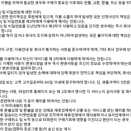
그 이행을 위하여 필요한 경우와 구매가 종료된 이후에도 반품, 교환, 환불, 취소 등을 
D) 및 비밀번호에 대한 의무)
호에 관한 관리책임은 회원에게 있으며, 이를 소홀히 하여 발생한 모든 민형사상의 책임은
ID) 및 비밀번호를 제3자에게 이용하게 해서는 안됩니다.
(ID) 및 비밀번호를 도난당하거나 제3자가 사용하고 있음을 인지한 경우에는 즉시 회
 합니다.
 통지를 하지 않거나 회사의 조치에 응하지 아니하여 발생하는 모든 불이익에 대한 책임은
약관의 규정, 이용안내 등 회사가 통지하는 사항을 준수하여야 하며, 기타 회사 업무에 
이디를 이용하거나 자신의 아이디를 제 3자에게 이용하게 하여서는 안됩니다.
 시 기재한 사항이 변경되었을 경우 즉시 변경사항을 최신의 정보로 수정하여야 하는데,
그 변경사항을 알려야 합니다.
회사에 알리지 않아 발생한 손해에 대하여 당해 회원이 전적으로 책임을 부담하며, 회사
추첨일 또는 고객 고지일로부터 90일 이내에 청구하여야 합니다. 단, 경품가액이 5만
.
규정하는 사항, 타임티켓 홈페이지 또는 제 2조에서 명시한 각 서비스의 공지사항 및 회
니다.
과 관련하여 다음 각 호의 행위를 하여서는 안됩니다.
경 시 허위내용의 등록
한 후 환불요청 및 환불을 받은 상태로 제휴업체에서 상품 또는 서비스를 받는 행위를 하
한 후 발송되는 티켓번호를 임의로 조작하여 제휴업체에서 재사용하거나 유사업체에서 
빈번한 구매취소 및 누적 등으로 타회원의 구매기회에 영향을 미친다고 판단이 되는 경우
 허가 받지 않은 변경
외의 정보(컴퓨터 프로그램 등)의 송신 또는 게시