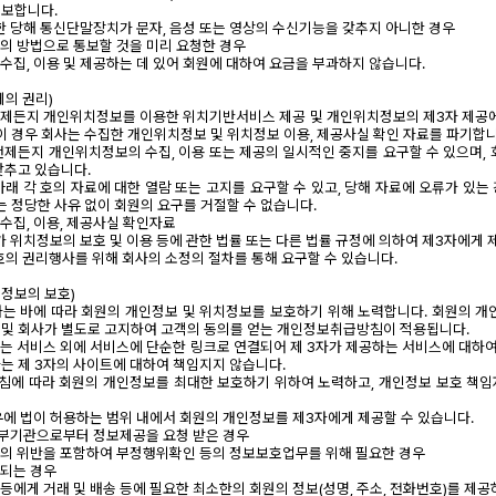
통보합니다.
한 당해 통신단말장치가 문자, 음성 또는 영상의 수신기능을 갖추지 아니한 경우
등의 방법으로 통보할 것을 미리 요청한 경우
 수집, 이용 및 제공하는 데 있어 회원에 대하여 요금을 부과하지 않습니다.
체의 권리)
 언제든지 개인위치정보를 이용한 위치기반서비스 제공 및 개인위치정보의 제3자 제공에
 이 경우 회사는 수집한 개인위치정보 및 위치정보 이용, 제공사실 확인 자료를 파기합니
 언제든지 개인위치정보의 수집, 이용 또는 제공의 일시적인 중지를 요구할 수 있으며, 
갖추고 있습니다.
아래 각 호의 자료에 대한 열람 또는 고지를 요구할 수 있고, 당해 자료에 오류가 있는
는 정당한 사유 없이 회원의 요구를 거절할 수 없습니다.
 수집, 이용, 제공사실 확인자료
가 위치정보의 보호 및 이용 등에 관한 법률 또는 다른 법률 규정에 의하여 제3자에게 
3호의 권리행사를 위해 회사의 소정의 절차를 통해 요구할 수 있습니다.
치정보의 보호)
정하는 바에 따라 회원의 개인정보 및 위치정보를 보호하기 위해 노력합니다. 회원의 개
 및 회사가 별도로 고지하여 고객의 동의를 얻는 개인정보취급방침이 적용됩니다.
하는 서비스 외에 서비스에 단순한 링크로 연결되어 제 3자가 제공하는 서비스에 대
는 제 3자의 사이트에 대하여 책임지지 않습니다.
침에 따라 회원의 개인정보를 최대한 보호하기 위하여 노력하고, 개인정보 보호 책
경우에 법이 허용하는 범위 내에서 회원의 개인정보를 제3자에게 제공할 수 있습니다.
정부기관으로부터 정보제공을 요청 받은 경우
약관의 위반을 포함하여 부정행위확인 등의 정보보호업무를 위해 필요한 경우
구되는 경우
 등에게 거래 및 배송 등에 필요한 최소한의 회원의 정보(성명, 주소, 전화번호)를 제