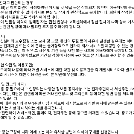
반된다고 판단되는 경우
탈퇴)된 이후 회원이 작성하였던 게시물 및 댓글 등은 삭제되지 않으며, 이용계약의 종
인을 확인할 수 없어 게시물 편집 및 삭제가 원천적으로 불가합니다. 회원이 작성한
에 게시물을 모두 삭제하여야 합니다.
하여 법률상 이익이 침해된 자는 관련 법령과 고객센터에서 정한 절차에 따라 당해 게시
사는 관련 법령에 따라 필요한 조치를 취하여야 합니다.
중지)
보통신설비의 보수점검 또는 교체 및 고장, 통신의 두절 등의 사유가 발생한 경우에는 서
사는 천재지변 또는 이에 준하는 불가항력으로 인하여 회사 서비스를 제공할 수 없는 
습니다. 다만 이 경우 그 사유 및 기간 등을 사전 또는 사후에 이용자에게 공지합니다.
원활한 수행을 위하여 필요한 기간을 정하여 사전에 공지하고 본 서비스를 중지할 수 있습
대한 약관 및 이용조건)
구체적 내용에 따라 개별 서비스에 대한 약관 및 이용조건을 각 개별서비스마다 별도
개별 서비스에 대한 이용약관 등이 본 약관에 우선합니다.
지 및 광고의 게재)
 이용 중 필요하다고 인정되는 다양한 정보를 공지사항 또는 전자우편이나 서신우편, SM
. 다만, 회원은 관련법에 따른 거래관련정보 및 고객문의 등에 대한 답변 등을 제외
수 있습니다.
에 대한 통지의 경우 1주일 이상 사이트에 게시함으로써 개별 통지에 갈음할 수 있습니다
미치는 사항에 대하여는 개별 통지합니다.
과 관련하여 서비스화면, 홈페이지, 전자우편 등에 광고를 게재할 수 있습니다. 광고가
에게 할 수 있습니다.
사가 정한 규정에 따라 아래 또는 이와 유사한 방법에 의하여 구매를 신청합니다.